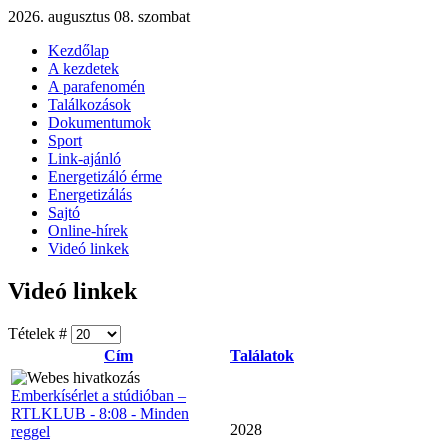
2026. augusztus 08. szombat
Kezdőlap
A kezdetek
A parafenomén
Találkozások
Dokumentumok
Sport
Link-ajánló
Energetizáló érme
Energetizálás
Sajtó
Online-hírek
Videó linkek
Videó linkek
Tételek #
Cím
Találatok
Emberkísérlet a stúdióban –
RTLKLUB - 8:08 - Minden
2028
reggel