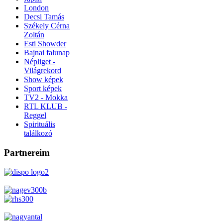
London
Decsi Tamás
Székely Cérna
Zoltán
Esti Showder
Bajnai falunap
Népliget -
Világrekord
Show képek
Sport képek
TV2 - Mokka
RTL KLUB -
Reggel
Spirituális
találkozó
Partnereim