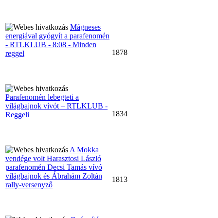
Mágneses
energiával gyógyít a parafenomén
- RTLKLUB - 8:08 - Minden
1878
reggel
Parafenomén lebegteti a
világbajnok vívót – RTLKLUB -
1834
Reggeli
A Mokka
vendége volt Harasztosi László
parafenomén Decsi Tamás vívó
világbajnok és Ábrahám Zoltán
1813
rally-versenyző