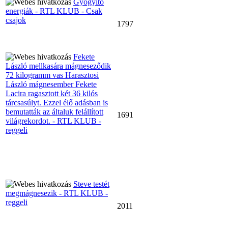
Gyógyító
energiák - RTL KLUB - Csak
csajok
1797
Fekete
László mellkasára mágneseződik
72 kilogramm vas Harasztosi
László mágnesember Fekete
Lacira ragasztott két 36 kilós
tárcsasúlyt. Ezzel élő adásban is
bemutatták az általuk felállított
1691
világrekordot. - RTL KLUB -
reggeli
Steve testét
megmágnesezik - RTL KLUB -
reggeli
2011