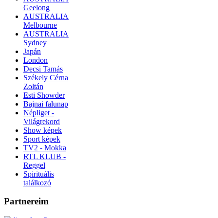
Geelong
AUSTRALIA
Melbourne
AUSTRALIA
Sydney
Japán
London
Decsi Tamás
Székely Cérna
Zoltán
Esti Showder
Bajnai falunap
Népliget -
Világrekord
Show képek
Sport képek
TV2 - Mokka
RTL KLUB -
Reggel
Spirituális
találkozó
Partnereim