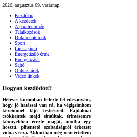
2026. augusztus 09. vasárnap
Kezdőlap
A kezdetek
A parafenomén
Találkozások
Dokumentumok
Sport
Link-ajánló
Energetizáló érme
Energetizálás
Sajtó
Online-hírek
Videó linkek
Hogyan kezdődött?
Hétéves koromban fedezte fel édesanyám,
hogy jó hatással van rá, ha végigsimítom
kezeimmel fájó testrészeit. Fájdalmai
csökkentek majd elmúltak, érintésemre
könnyebben érezte magát, mintha egy
hosszú, pihentető szabadságról érkezett
volna vissza. Akkoriban még nem értettem