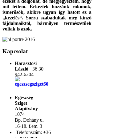
ezeket a dolgokat, de megjegyeztem, hogy
mit tettem. Érkeztek hozzánk rokonok,
ismerősök, akikre ugyan így hatott ez a
„kezelés“. Sorra szabadultak meg kínzó
fájdalmaiktól, bármilyen természetűek
voltak is azok.
Kapcsolat
Harasztosi
László
+36 30
942-6204
Egészség
Sziget
Alapítvány
1074
Bp,
Dohány u.
16-18. f.em. 3
Telefonszám:
+36