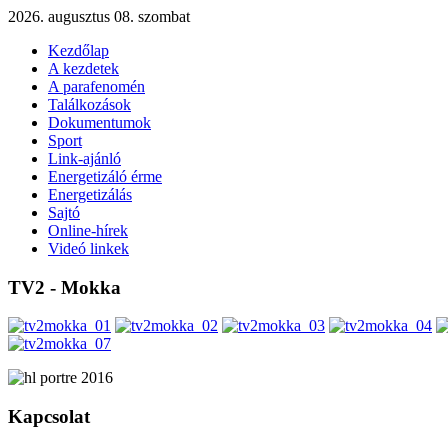
2026. augusztus 08. szombat
Kezdőlap
A kezdetek
A parafenomén
Találkozások
Dokumentumok
Sport
Link-ajánló
Energetizáló érme
Energetizálás
Sajtó
Online-hírek
Videó linkek
TV2 - Mokka
Kapcsolat