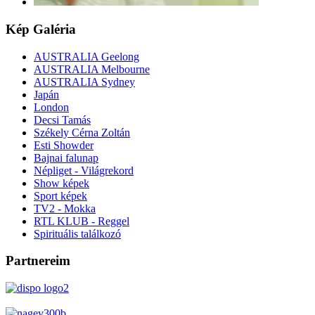
Kép
Galéria
AUSTRALIA Geelong
AUSTRALIA Melbourne
AUSTRALIA Sydney
Japán
London
Decsi Tamás
Székely Cérna Zoltán
Esti Showder
Bajnai falunap
Népliget - Világrekord
Show képek
Sport képek
TV2 - Mokka
RTL KLUB - Reggel
Spirituális találkozó
Partnereim