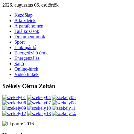
2026. augusztus 06. csütörtök
Kezdőlap
A kezdetek
A parafenomén
Találkozások
Dokumentumok
Sport
Link-ajánló
Energetizáló érme
Energetizálás
Sajtó
Online-hírek
Videó linkek
Székely Cérna Zoltán