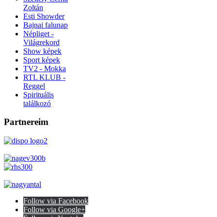
Zoltán
Esti Showder
Bajnai falunap
Népliget -
Világrekord
Show képek
Sport képek
TV2 - Mokka
RTL KLUB -
Reggel
Spirituális
találkozó
Partnereim
Follow via Facebook
Follow via Google+