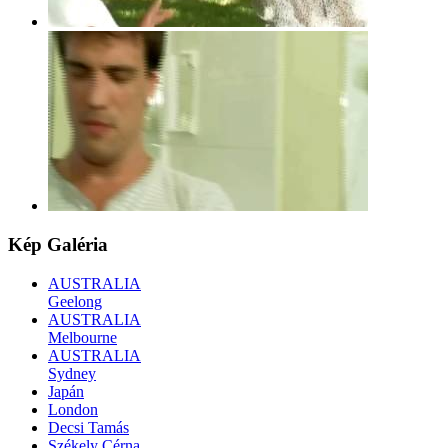
Kép
Galéria
AUSTRALIA
Geelong
AUSTRALIA
Melbourne
AUSTRALIA
Sydney
Japán
London
Decsi Tamás
Székely Cérna