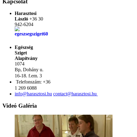
Kapcsolat
Harasztosi
László
+36 30
942-6204
Egészség
Sziget
Alapítvány
1074
Bp,
Dohány u.
16-18. f.em. 3
Telefonszám:
+36
1 269 6088
Videó Galéria