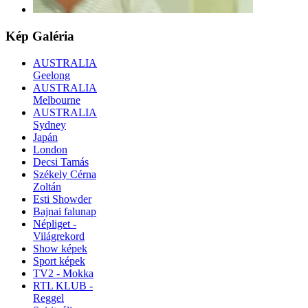
Kép
Galéria
AUSTRALIA
Geelong
AUSTRALIA
Melbourne
AUSTRALIA
Sydney
Japán
London
Decsi Tamás
Székely Cérna
Zoltán
Esti Showder
Bajnai falunap
Népliget -
Világrekord
Show képek
Sport képek
TV2 - Mokka
RTL KLUB -
Reggel