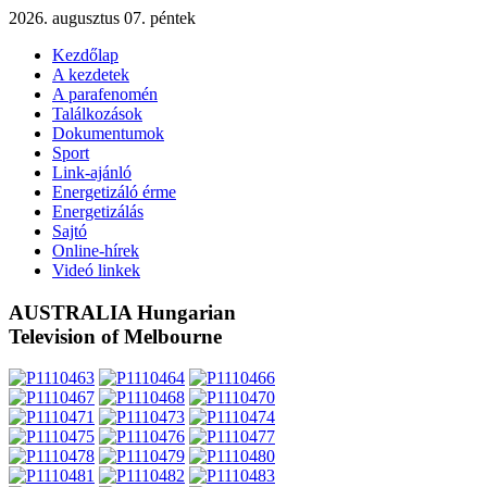
2026. augusztus 07. péntek
Kezdőlap
A kezdetek
A parafenomén
Találkozások
Dokumentumok
Sport
Link-ajánló
Energetizáló érme
Energetizálás
Sajtó
Online-hírek
Videó linkek
AUSTRALIA Hungarian
Television of Melbourne